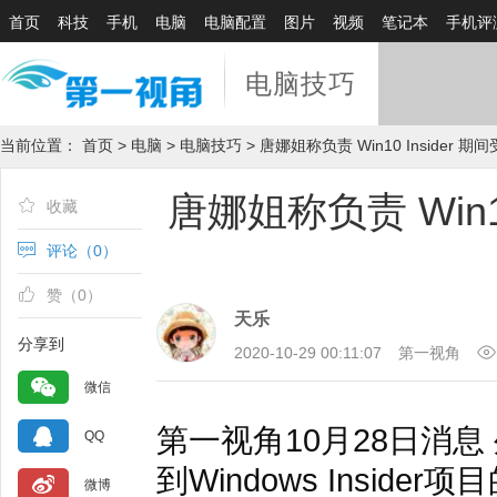
首页
科技
手机
电脑
电脑配置
图片
视频
笔记本
手机评
电脑技巧
当前位置：
首页
>
电脑
>
电脑技巧
> 唐娜姐称负责 Win10 Insider
唐娜姐称负责 Win1
收藏
评论（
0
）
赞（
0
）
天乐
分享到
2020-10-29 00:11:07
第一视角
微信
第一视角10月28日消息 
QQ
到Windows Insid
微博