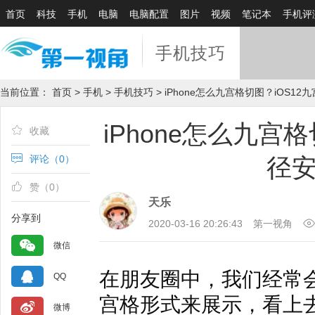
首页
科技
手机
电脑
电脑配置
图片
视频
笔记本
手机评
手机技巧
当前位置：
首页
>
手机
>
手机技巧
> iPhone怎么九宫格切图？iOS
iPhone怎么九宫
收藏
评论（
0
）
径
赞（
0
）
天乐
分享到
2020-03-16 20:26:43
第一视角
微信
在朋友圈中，我们经常
QQ
宫格形式来展示，看上去
微博