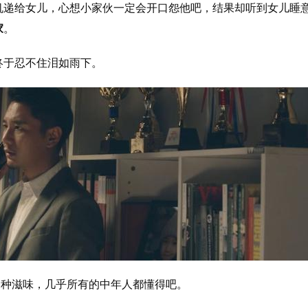
机递给女儿，心想小家伙一定会开口怨他吧，结果却听到女儿睡
家
。
终于忍不住泪如雨下。
.各种滋味，几乎所有的中年人都懂得吧。