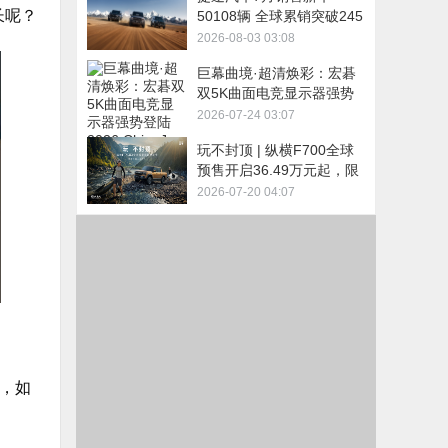
长呢？
50108辆 全球累销突破245
万辆
2026-08-03 03:08
巨幕曲境·超清焕彩：宏碁
双5K曲面电竞显示器强势
登陆2026 ChinaJoy
2026-07-24 03:07
玩不封顶 | 纵横F700全球
预售开启36.49万元起，限
时尊享4重好礼
2026-07-20 04:07
，如