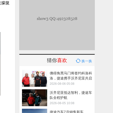
意朦胧
猜你
喜欢
换一换
佛得角黑马门将签约科洛科
洛，捷途携手沃齐尼亚共启
新旅程
2026-08-06 05:08
沃齐尼亚抵达智利，捷途车
队全程护航
2026-08-05 10:08
捷途汽车7月销售新车