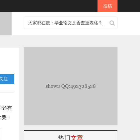
投稿
 关注
里还有
大哭！
热门
文章