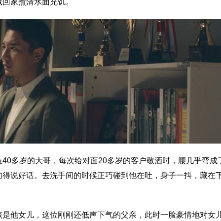
饿回家煮清水面充饥。
40多岁的大哥，每次给对面20多岁的客户敬酒时，腰几乎弯成了
句得说好话。去洗手间的时候正巧碰到他在吐，身子一抖，藏在
该是他女儿，这位刚刚还低声下气的父亲，此时一脸豪情地对女