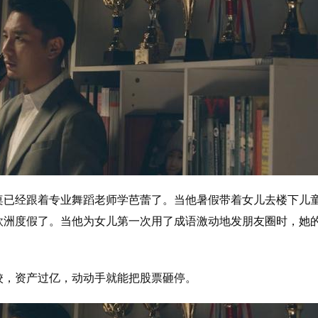
桌已经跟着专业舞蹈老师学芭蕾了。当他暑假带着女儿去楼下儿
欧洲度假了。当他为女儿第一次用了成语激动地发朋友圈时，她
校，资产过亿，动动手就能把股票砸停。