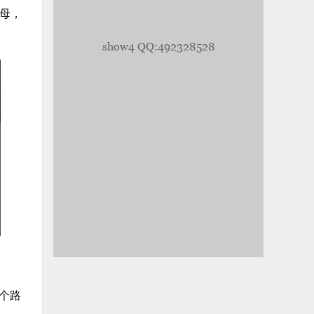
母，
个路