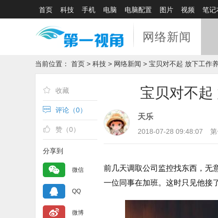
首页
科技
手机
电脑
电脑配置
图片
视频
笔记
网络新闻
当前位置：
首页
>
科技
>
网络新闻
> 宝贝对不起 放下工作
宝贝对不起
收藏
评论（
0
）
天乐
赞（
0
）
2018-07-28 09:48:07
第
分享到
前几天调取公司监控找东西，无
微信
一位同事在加班。这时只见他接
QQ
微博