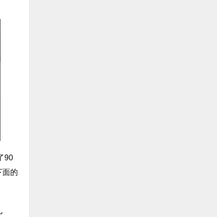
90
下面的
儿