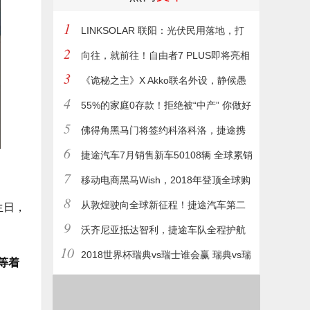
1
LINKSOLAR 联阳：光伏民用落地，打
2
造绿色户外穿戴装备
向往，就前往！自由者7 PLUS即将亮相
3
第二届捷途方盒子大会
《诡秘之主》X Akko联名外设，静候愚
4
者降临！
55%的家庭0存款！拒绝被“中产” 你做好
5
准备了么？
佛得角黑马门将签约科洛科洛，捷途携
6
手沃齐尼亚共启新旅程
捷途汽车7月销售新车50108辆 全球累销
7
突破245万辆
移动电商黑马Wish，2018年登顶全球购
8
物类APP下载榜首，公司宣布2019年重大规
从敦煌驶向全球新征程！捷途汽车第二
生日，
9
划
届方盒子大会即将开幕
沃齐尼亚抵达智利，捷途车队全程护航
10
2018世界杯瑞典vs瑞士谁会赢 瑞典vs瑞
等着
士比分预测