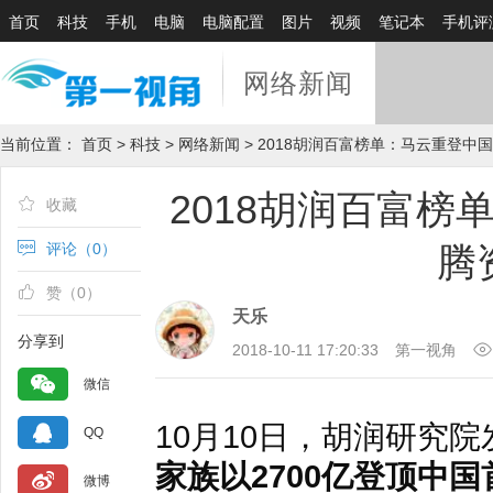
首页
科技
手机
电脑
电脑配置
图片
视频
笔记本
手机评
网络新闻
当前位置：
首页
>
科技
>
网络新闻
> 2018胡润百富榜单：马云重登中
2018胡润百富榜
收藏
评论（
0
）
腾
赞（
0
）
天乐
分享到
2018-10-11 17:20:33
第一视角
微信
10月10日，胡润研究院
QQ
家族以2700亿登顶中国
微博