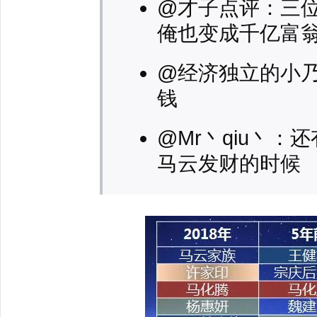
@才子点评：三
俺也变成千亿富
@经济独立的小
钱
@Mr丶qiu丶
马云发财的时候