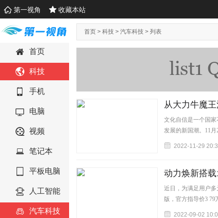
第一视角
收藏本站
首页
>
科技
>
汽车科技
> 列表
首页
科技
手机
从大力牛魔王
电脑
文化自信是一个国家
视频
发展的新国潮。11
2022-11-29 20:
笔记本
平板电脑
动力焕新搭载1
近日，为满足用户多
人工智能
版，官方指导价3 7
汽车科技
2022-09-02 10: