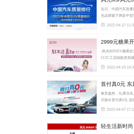
近日，中国汽车质量
光品牌旗下两款中型S
2022-04-27 11:
2999元糖果
-风光MINIEV糖果
CLTC工况续航里程
2022-04-15 10:
首付真0元 
春意盎然，礼遇当先
式推出首付真0元 
2022-04-07 17:
轻生活新时尚 风