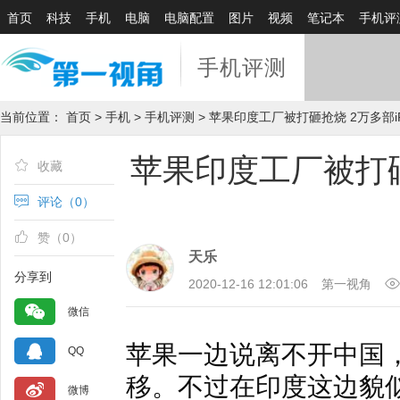
首页
科技
手机
电脑
电脑配置
图片
视频
笔记本
手机评
手机评测
当前位置：
首页
>
手机
>
手机评测
> 苹果印度工厂被打砸抢烧 2万多部i
苹果印度工厂被打砸抢
收藏
评论（
0
）
赞（
0
）
天乐
分享到
2020-12-16 12:01:06
第一视角
微信
苹果一边说离不开中国
QQ
移。不过在印度这边貌
微博