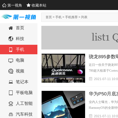
第一视角
收藏本站
首页
>
手机
>
手机推荐
> 列表
首页
科技
手机
骁龙895参数
电脑
近日一份关于骁龙895
视频
780超大核基于Cortex-
2021-07-11 10:
笔记本
平板电脑
华为P50月
业内人士曝光，华为P
人工智能
HarmonyOS的全新
汽车科技
2021-07-11 10: